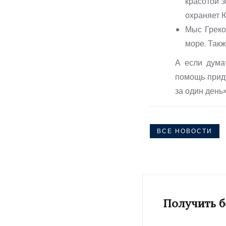
красотой 
охраняет
Мыс Греко
море. Так
А если дума
помощь приду
за один день
ВСЕ НОВОСТИ
Получить 