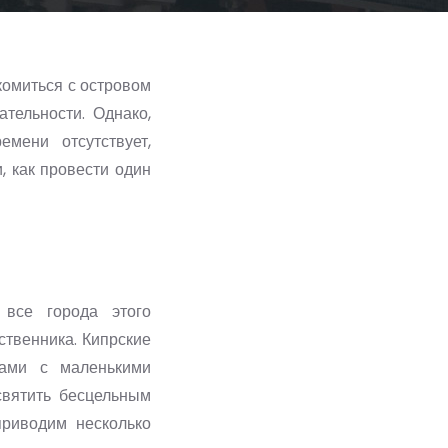
комиться с островом
тельности. Однако,
мени отсутствует,
, как провести один
 все города этого
ственника. Кипрские
ками с маленькими
святить бесцельным
приводим несколько