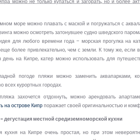
пра можно не только купаться и загорать, но и более ак
мном море можно плавать с маской и погружаться с аквал
винга можно осмотреть затонувшее судно шведского паром
идея для любого времени года – морская прогулка на кат
еще более привлекательно, чем с земли. К тому же, если 
н день на Кипре, катер можно использовать для путешес
ладной погоде пляжи можно заменить аквапарками, ко
о всех курортных городах.
пляжа захочется отдохнуть, можно арендовать апартам
ь на острове Кипр
поражает своей оригинальностью и комф
- дегустация местной средиземноморской кухни
я кухня на Кипре очень простая, но при этом невероятн