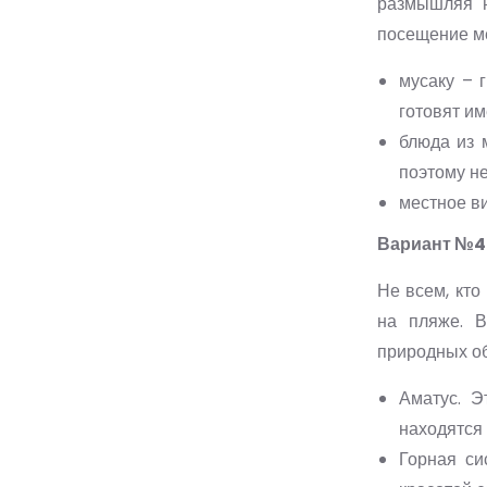
размышляя н
посещение ме
мусаку – 
готовят им
блюда из 
поэтому н
местное в
Вариант №4 
Не всем, кто
на пляже. 
природных об
Аматус. Э
находятся
Горная си