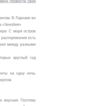
тивно провести свой
ангом. В Ларнаке во
а «Зенобия».
ере. С моря остров
в распоряжении есть
твия между разными
торые круглый год
енты на одну ночь.
ортом.
о вкусная. Поэтому