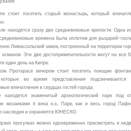
сказок:
е стоит посетить старый монастырь, который впечатл
ы.
ле находятся сразу две средневековые крепости. Одна из
 средневековые времена была оплотом для рыцарей-госпи
венно Лимассольский замок, построенный на территории го
 османов. Эти две достопримечательности могут на все 1
ти один день на Кипре.
ком Протарасе вечером стоит посетить поющие фонта
 которые во время представления подсвечиваются л
мые впечатления в сердцах гостей города.
 находится знаменитый археологический парк под о
и мозаиками II века н.э., Парк, как и весь город Пафо
о наследия и охраняется ЮНЕСКО.
одских прогулках можно одновременно присмотреть и нед