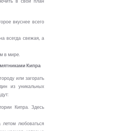
лючить в свой план
орое вкуснее всего
а всегда свежая, а
м в мире.
амятниками Кипра
 городу или загорать
дин из уникальных
дут:
тории Кипра. Здесь
а летом любоваться