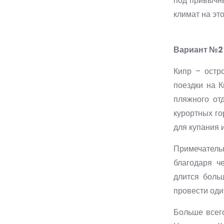
под привычн
климат на эт
Вариант №2 
Кипр – остр
поездки на 
пляжного от
курортных го
для купания 
Примечательн
благодаря ч
длится боль
провести один
Больше всег