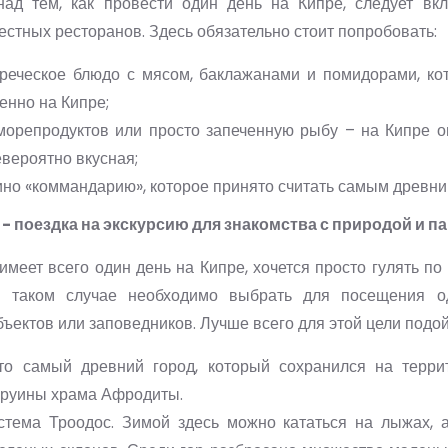
ад тем, как провести один день на Кипре, следует вк
стных ресторанов. Здесь обязательно стоит попробовать:
греческое блюдо с мясом, баклажанами и помидорами, кот
енно на Кипре;
морепродуктов или просто запеченную рыбу – на Кипре он
евероятно вкусная;
ино «коммандарию», которое принято считать самым древни
- поездка на экскурсию для знакомства с природой и п
 имеет всего один день на Кипре, хочется просто гулять по
В таком случае необходимо выбрать для посещения о
ъектов или заповедников. Лучше всего для этой цели подой
то самый древний город, который сохранился на терри
 руины храма Афродиты.
стема Троодос. Зимой здесь можно кататься на лыжах, 