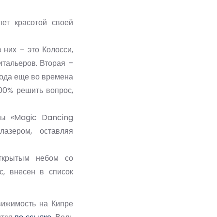
яет красотой своей
 них – это Колосси,
тальеров. Вторая –
рода еще во времена
00% решить вопрос,
ны «Magic Dancing
азером, оставляя
ткрытым небом со
с, внесен в список
вижимость на Кипре