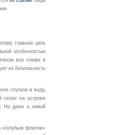
ится
по ссылке
. Ведь
ния.
этому главная цель
льной особенностью
ически все пляжи в
ует их безопасность
гих спусков в воду,
й сезон на острове
я. Но даже и зимой
 «голубым флагом».