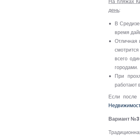
На пляжах Ки
день
:
В Средизе
время дай
Отличная 
смотрится 
всего оди
городами.
При прох
работают в
Если после 
Недвижимост
Вариант №3 
Традиционна