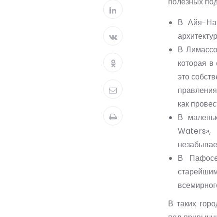
полезных под
В Айя-Нап
архитектур
В Лимассо
которая в
это собст
правления
как провес
В малень
Waters»,
незабывае
В Пафосе
старейшим
всемирног
В таких гор