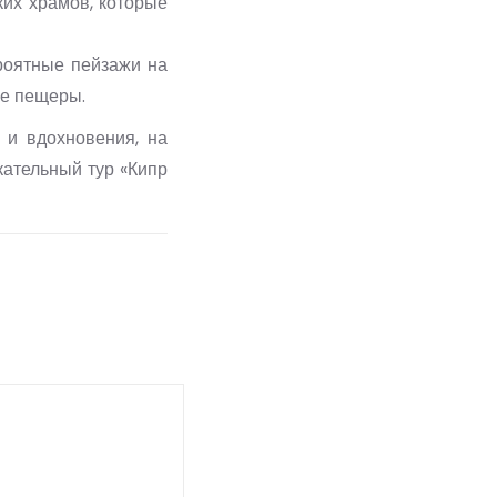
ких храмов, которые
роятные пейзажи на
ые пещеры.
 и вдохновения, на
кательный тур «Кипр