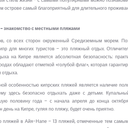
ый стиль жизни - с самыми популярными можно познаком
ом острове самый благоприятный для длительного прожива
- знакомство с местными пляжами
ов, со всех сторон окруженный Средиземным морем. По
Кипр для многих туристов – это пляжный отдых. Отличите
дыха на Кипре является абсолютная безопасность: практ
родах обладают отметкой «голубой флаг», которая гарантир
и отдыха.
ой особенностью кипрских пляжей является наличие поло
ему здесь безопасно отдыхать даже с детьми. Купальны
шую половину года – с начала апреля до конца октябр
 день на Кипре, гуляя по пляжу, будет очень приятно.
о пляжей в Айя-Напе – 13 пляжей, отмеченные тем самым