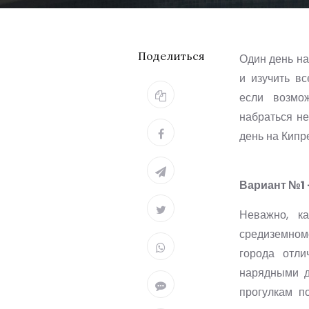
Поделиться
Один день на
и изучить в
если возмож
набраться не
день на Кипре
Вариант №1 
Неважно, к
средиземномо
города отли
нарядными д
прогулкам п