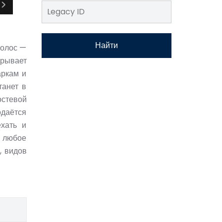
Найти
Молос —
крывает
аркам и
танет в
остевой
одаётся
ехать и
в любое
, видов