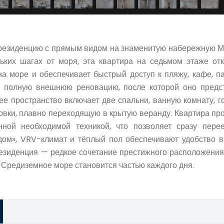
 резиденцию с прямым видом на знаменитую набережную 
ьких шагах от моря, эта квартира на седьмом этаже от
а море и обеспечивает быстрый доступ к пляжу, кафе, п
т полную внешнюю реновацию, после которой оно предс
е пространство включает две спальни, ванную комнату, г
овки, плавно переходящую в крытую веранду. Квартира пр
ной необходимой техникой, что позволяет сразу пере
ом», VRV-климат и тёплый пол обеспечивают удобство 
резиденция — редкое сочетание престижного расположения
е Средиземное море становится частью каждого дня.