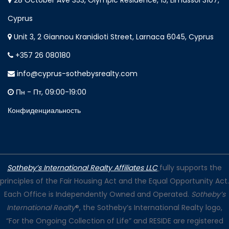
28 October Ave 353, Olympic Residence, 15, Limassol 3107,
Cyprus
Unit 3, 2 Giannou Kranidioti Street, Larnaca 6045, Cyprus
+357 26 080180
info@cyprus-sothebysrealty.com
Пн - Пт, 09:00-19:00
Конфиденциальность
Sotheby’s International Realty Affiliates LLC
fully supports the
principles of the Fair Housing Act and the Equal Opportunity Act.
Each Office is Independently Owned and Operated.
Sotheby’s
International Realty
®, the Sotheby’s International Realty logo,
“For the Ongoing Collection of Life” and RESIDE are registered