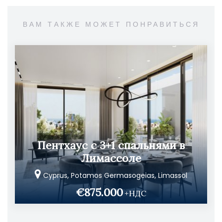
ВАМ ТАКЖЕ МОЖЕТ ПОНРАВИТЬСЯ
Пентхаус с 3+1 спальнями в
Лимассоле
Cyprus, Potamos Germasogeias, Limassol
€875.000
+НДС