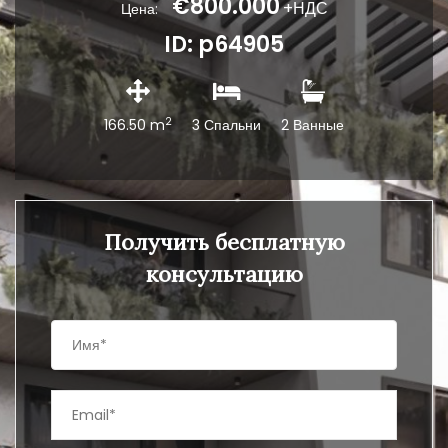
€800.000
+НДС
Цена:
ID: p64905
2
166.50 m
3 Спальни
2 Ванные
Получить бесплатную
консультацию