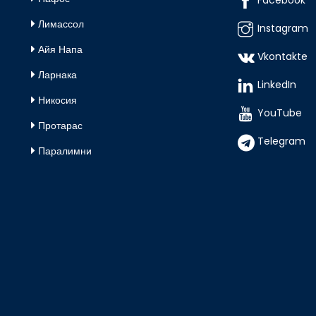
Facebook
Лимассол
Instagram
Айя Напа
Vkontakte
Ларнака
LinkedIn
Никосия
YouTube
Протарас
Telegram
Паралимни