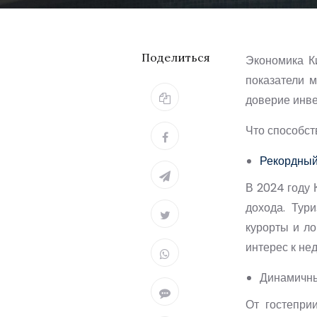
Поделиться
Экономика К
показатели 
доверие инве
Что способст
Рекордный
В 2024 году 
дохода. Тур
курорты и ло
интерес к не
Динамичны
От гостепри