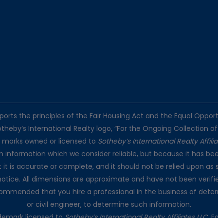
pports the principles of the Fair Housing Act and the Equal Oppo
otheby’s International Realty logo, “For the Ongoing Collection of
e marks owned or licensed to
Sotheby’s International Realty Affili
on information which we consider reliable, but because it has bee
t it is accurate or complete, and it should not be relied upon as 
notice. All dimensions are approximate and have not been verifie
recommended that you hire a professional in the business of dete
or civil engineer, to determine such information.
rademark licensed to
Sotheby’s International Realty Affiliates LLC
. 