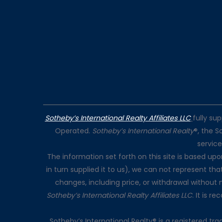
Sotheby’s International Realty Affiliates LLC
fully su
Operated.
Sotheby’s International Realty
®, the S
servic
The information set forth on this site is based up
in turn supplied it to us), we can not represent tha
changes, including price, or withdrawal without 
Sotheby’s International Realty Affiliates LLC
. It is 
Sotheby’s International Realty® is a registered t