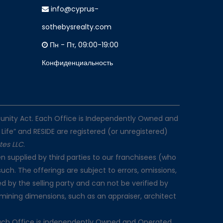
info@cyprus-
sothebysrealty.com
Пн - Пт, 09:00-19:00
Конфиденциальность
rtunity Act. Each Office is Independently Owned and
 Life” and RESIDE are registered (or unregistered)
ates LLC
.
n supplied by third parties to our franchisees (who
such. The offerings are subject to errors, omissions,
d by the selling party and can not be verified by
rmining dimensions, such as an appraiser, architect
Each Office is independently Owned and Operated.