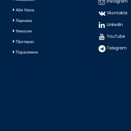
Instagram
Айя Напа
Vkontakte
Ларнака
LinkedIn
Никосия
YouTube
Протарас
Telegram
Паралимни