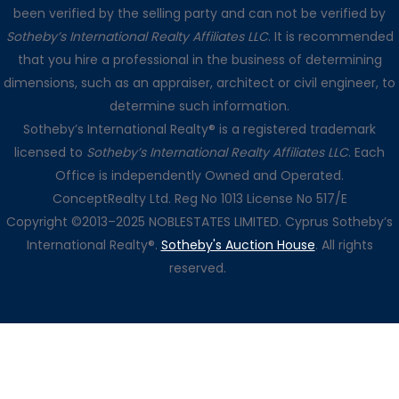
been verified by the selling party and can not be verified by
Sotheby’s International Realty Affiliates LLC
. It is recommended
that you hire a professional in the business of determining
dimensions, such as an appraiser, architect or civil engineer, to
determine such information.
Sotheby’s International Realty® is a registered trademark
licensed to
Sotheby’s International Realty Affiliates LLC
. Each
Office is independently Owned and Operated.
ConceptRealty Ltd. Reg No 1013 License No 517/E
Copyright ©2013–2025 NOBLESTATES LIMITED. Cyprus Sotheby’s
International Realty®.
Sotheby's Auction House
. All rights
reserved.