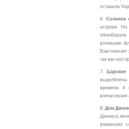
оставили Хир
6.
Соленое 
острове. Но
облюбовали 
розовыми фл
Вам повезет 
так как оно п
7.
Царские
выдолблены в
времени. А 
впечатления 
8.
Дом Дион
Диониса явля
романских с