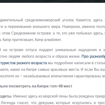
удивительный средиземноморский уголок. Кажется, здесь 
оги и переживания внешнего мира. Наверное, именно поэт
а этом Средиземном острове; а те, кто уже побывал здесь
. Кипр притягивает, Кипр влюбляет.
 на острове отпуск подарит уникальные ощущения и з
ртно людям любого возраста и образа жизни.
Про разнооб
 туристов разного возраста
мы подробнее написали в статье 
наете, какие на Кипре самые красивые места. И если Вы ещ
осетите их – незабываемые впечатления гарантированы в
льно посмотреть на Кипре: топ-10 мест
одиты
. Именно здесь из морской пены была рождена прек
 Легенда гласит, что девушки, которые искупались в про