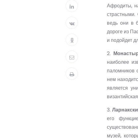
Афродиты, н
страстными.
ведь они в 
дороге из П
и подойдет д
2.
Монастыр
наиболее из
паломников с
нем находитс
является ун
византийская
3.
Ларнакски
его функци
существовани
музей, кото