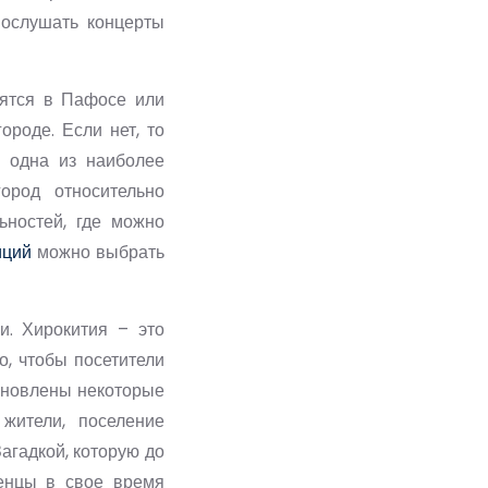
послушать концерты
дятся в Пафосе или
ороде. Если нет, то
– одна из наиболее
город относительно
ьностей, где можно
иций
можно выбрать
и. Хирокития – это
о, чтобы посетители
тановлены некоторые
жители, поселение
агадкой, которую до
ленцы в свое время