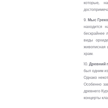
которые, н
достопримеча
9.
Мыс Грек
находится н
бескрайнее л
виды орхиде
живописная 
храм.
10.
Древний 
был одним из
Однако неко
Особенно зав
древнего Кур
концерты кла