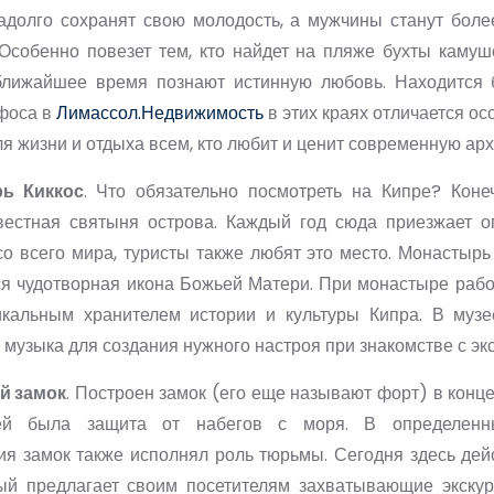
адолго сохранят свою молодость, а мужчины станут бол
 Особенно повезет тем, кто найдет на пляже бухты камуш
ближайшее время познают истинную любовь. Находится
афоса в
Лимассол.Недвижимость
в этих краях отличается 
ля жизни и отдыха всем, кто любит и ценит современную арх
ь Киккос
. Что обязательно посмотреть на Кипре? Конеч
вестная святыня острова. Каждый год сюда приезжает о
о всего мира, туристы также любят это место. Монастырь 
я чудотворная икона Божьей Матери. При монастыре рабо
икальным хранителем истории и культуры Кипра. В музе
 музыка для создания нужного настроя при знакомстве с эк
й замок
. Построен замок (его еще называют форт) в конце
ей была защита от набегов с моря. В определенн
я замок также исполнял роль тюрьмы. Сегодня здесь дей
рый предлагает своим посетителям захватывающие экскурс