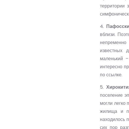
территории 
симфоническ
4.
Пафосски
вблизи. Поэт
непременно 
известных д
маленький –
интересно пр
по ссылке.
5.
Хирокити
поселение эп
могли легко 
жилища и п
находилось п
сих пор раз