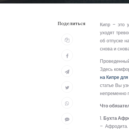
Поделиться
Кипр – это 
уходят трев
об отпуске н
снова и снова
Проведенный
Здесь комфо
на Кипре для
статье Вы уз
непременно п
Что обязате
1.
Бухта Афр
– Афродита.