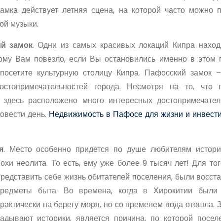
замка действует летняя сцена, на которой часто можно 
ой музыки.
й замок
. Одни из самых красивых локаций Кипра нахо
ому Вам повезло, если Вы остановились именно в этом г
посетите культурную столицу Кипра. Пафосский замок 
остопримечательностей города. Несмотря на то, что 
 здесь расположено много интересных достопримечател
овести день.
Недвижимость в Пафосе для жизни и инвест
я
. Место особенно придется по душе любителям истори
охи неолита. То есть, ему уже более 9 тысяч лет! Для тог
представить себе жизнь обитателей поселения, были восс
редметы быта. Во времена, когда в Хирокитии были 
рактически на берегу моря, но со временем вода отошла. З
гадывают историки, является причина, по которой посе