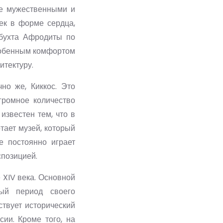
ее мужественными и
ек в форме сердца,
 бухта Афродиты по
особенным комфортом
итектуру.
но же, Киккос. Это
громное количество
известен тем, что в
тает музей, который
е постоянно играет
спозицией.
 XIV века. Основной
ый период своего
ствует исторический
ии. Кроме того, на