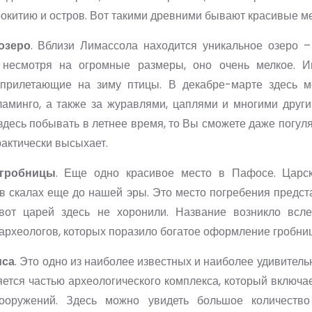
окитию и остров. Вот такими древними бывают красивые ме
озеро
. Вблизи Лимассола находится уникальное озеро 
 несмотря на огромные размеры, оно очень мелкое. И
прилетающие на зиму птицы. В декабре-марте здесь м
аминго, а также за журавлями, цаплями и многими други
здесь побывать в летнее время, то Вы сможете даже погуля
рактически высыхает.
 гробницы
. Еще одно красивое место в Пафосе. Царс
 скалах еще до нашей эры. Это место погребения предст
вот царей здесь не хоронили. Название возникло всл
археологов, которых поразило богатое оформление гробниц
иса
. Это одно из наиболее известных и наиболее удивитель
ется частью археологического комплекса, который включа
ооружений. Здесь можно увидеть большое количество