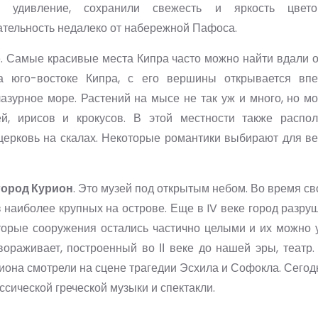
а удивление, сохранили свежесть и яркость цвето
тельность недалеко от набережной Пафоса.
о
. Самые красивые места Кипра часто можно найти вдали 
а юго-востоке Кипра, с его вершины открывается вп
азурное море. Растений на мысе не так уж и много, но м
й, ирисов и крокусов. В этой местности также распо
церковь на скалах. Некоторые романтики выбирают для ве
город Курион
. Это музей под открытым небом. Во время св
 наиболее крупных на острове. Еще в IV веке город разру
торые сооружения остались частично целыми и их можно у
ораживает, построенный во ІІ веке до нашей эры, театр.
иона смотрели на сцене трагедии Эсхила и Софокла. Сегод
ссической греческой музыки и спектакли.