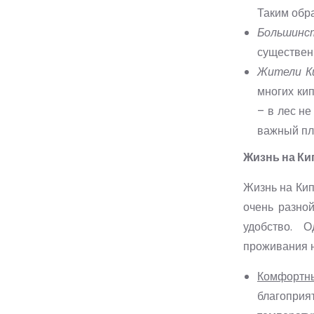
Таким обра
Большинс
существен
Жители К
многих ки
– в лес не
важный пл
Жизнь на Ки
Жизнь на Кип
очень разной
удобство. 
проживания н
Комфортн
благоприя