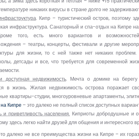
ы, а зима здесь короткая и теплая – ниже +15 практически
температуре никаких вирусы в стране долго не задерживают
инфраструктура
. Кипр – туристический остров, поэтому з
ская инфраструктура. Санаторный и спа-отдых на Кипре н
Кроме того, есть много вариантов и возможностей
ождения – театры, концерты, фестивали и другие меропри
ктуры для жизни, то с ней также нет никаких проблем.
колы, детсады и все, что требуется для современной жиз
аемости.
и доступная недвижимость
. Мечта о домике на берегу
ся в жизнь. Жилая недвижимость острова поражает св
ые квартиры-студии, многоуровневые апартаменты, элит
 на Кипре
– это далеко не полный список доступных вариан
ь и приветливость населения.
Киприоты добродушные и о
тому здесь легко найти друзей для общения и интересного 
это далеко не все преимущества жизни на Кипре – их гора