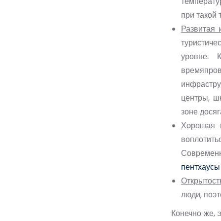
температур
при такой 
Развитая 
туристиче
уровне. 
времяпров
инфрастру
центры, ш
зоне досяг
Хорошая 
воплотить
Современн
пентхаусы
Открытост
люди, поэ
Конечно же, 