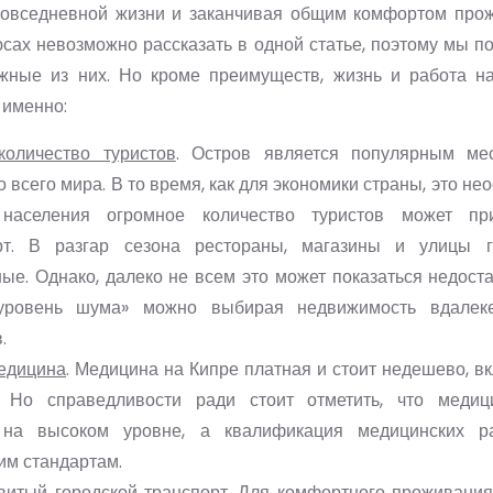
повседневной жизни и заканчивая общим комфортом прож
сах невозможно рассказать в одной статье, поэтому мы п
жные из них. Но кроме преимуществ, жизнь и работа н
 именно:
оличество туристов
. Остров является популярным ме
о всего мира. В то время, как для экономики страны, это н
 населения огромное количество туристов может пр
рт. В разгар сезона рестораны, магазины и улицы 
ые. Однако, далеко не всем это может показаться недоста
 уровень шума» можно выбирая недвижимость вдалеке
.
едицина
. Медицина на Кипре платная и стоит недешево, 
. Но справедливости ради стоит отметить, что медиц
 на высоком уровне, а квалификация медицинских ра
им стандартам.
витый городской транспорт
. Для комфортного проживани