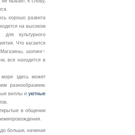
 не бывает. К слову,
ся.
десь хорошо развита
аходится на высоком
 для культурного
ятия. Что касается
 Магазины, шопинг-
ни, все находится в
 моря здесь может
оим разнообразием.
ные виллы и
уютные
тов.
ткрытые в общении
времяпровождения.
здо больше, начиная