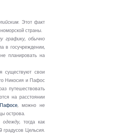
глийским
. Этот факт
мноморской страны.
у графику, обычно
ла в госучреждении,
 не планировать на
ия существуют свои
что Никосия и Пафос
раз путешествовать
ются на расстоянии
 Пафосе
, можно не
цы острова.
 одежду
, тогда как
9 градусов Цельсия.