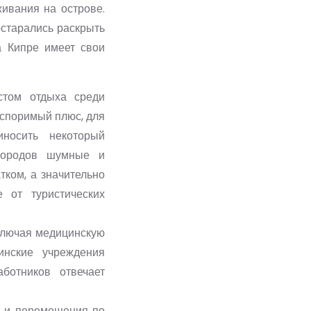
ивания на острове.
остарались раскрыть
а Кипре имеет свои
стом отдыха среди
еоспоримый плюс, для
иносить некоторый
городов шумные и
тком, а значительно
 от туристических
включая медицинскую
инские учреждения
ботников отвечает
я и перемещения по