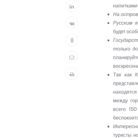
напитками 
На остров
Русским я
будет особ
Государс
только до
планируйт
воскресени
Так как 
представл
находятся
между гор
всего 15
беспокоитс
Интересн
туристы но