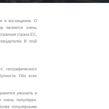
ия и восхищения. О
пр является очень
огранная страна ЕС,
еводителях. В этой
о географического
тупности. Обо всех
араются ужинать в
е очень популярен.
иболее популярными