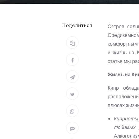
Поделиться
Остров солн
Средиземно
комфортным м
и жизнь на 
статье мы рас
Жизнь на Ки
Кипр облад
расположени
плюсах жизни
Киприоты 
любимых 
Алкоголиз