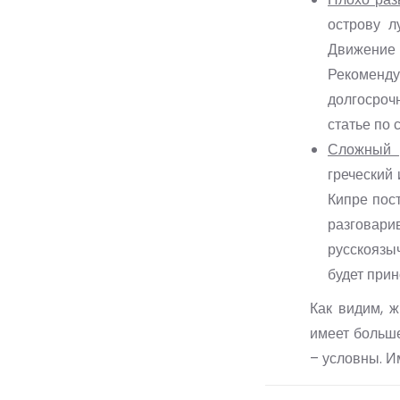
острову л
Движение
Рекоменд
долгосроч
статье по 
Сложный 
греческий
Кипре пост
разговари
русскоязыч
будет при
Как видим, 
имеет больше
– условны. И