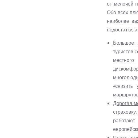
от мелочей 
Обо всех плю
наиболее ва
недостатки, а
Большое к
туристов с
местного
дискомфо
многолюдн
«снизить
маршрутов
Дорогая м
страховку
работают
европейск
Плохо раз