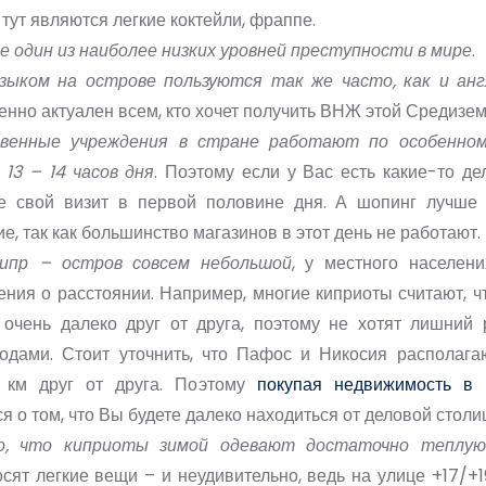
тут являются легкие коктейли, фраппе.
е один из наиболее низких уровней преступности в мире
.
зыком на острове пользуются так же часто, как и ан
енно актуален всем, кто хочет получить ВНЖ этой Средизе
твенные учреждения в стране работают по особенном
 13 – 14 часов дня
. Поэтому если у Вас есть какие-то де
е свой визит в первой половине дня. А шопинг лучше
е, так как большинство магазинов в этот день не работают.
Кипр – остров совсем небольшой
, у местного населен
ения о расстоянии. Например, многие киприоты считают, 
 очень далеко друг от друга, поэтому не хотят лишний 
одами. Стоит уточнить, что Пафос и Никосия располага
0 км друг от друга. Поэтому
покупая недвижимость в
я о том, что Вы будете далеко находиться от деловой столи
о, что киприоты зимой одевают достаточно теплую
сят легкие вещи – и неудивительно, ведь на улице +17/+1