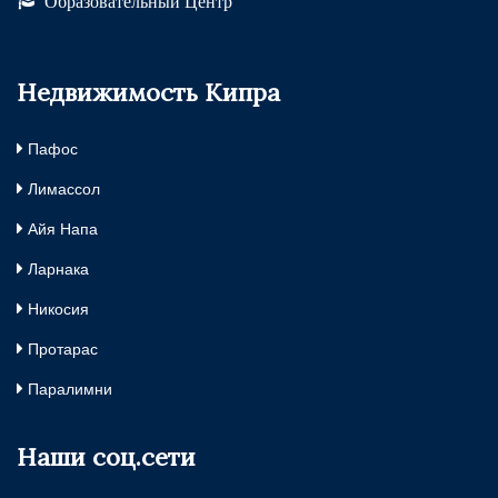
Образовательный Центр
Недвижимость Кипра
Пафос
Лимассол
Айя Напа
Ларнака
Никосия
Протарас
Паралимни
Наши соц.сети