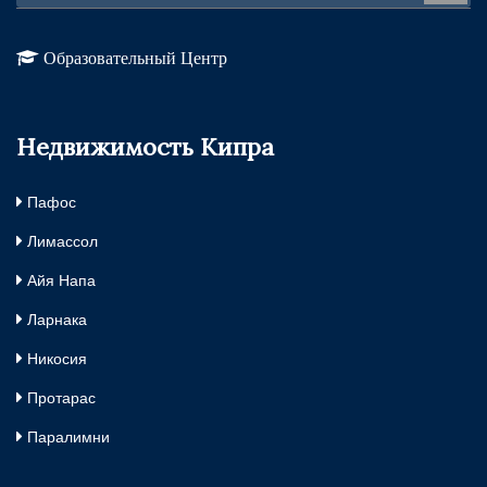
Образовательный Центр
Недвижимость Кипра
Пафос
Лимассол
Айя Напа
Ларнака
Никосия
Протарас
Паралимни