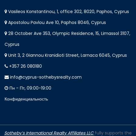
Vasileos Konstantinou, 1, office 302, 8020, Paphos, Cyprus
Apostolou Pavlou Ave 10, Paphos 8046, Cyprus
28 October Ave 353, Olympic Residence, 15, Limassol 3107,
Cyprus
Unit 3, 2 Giannou Kranidioti Street, Larnaca 6045, Cyprus
+357 26 080180
info@cyprus-sothebysrealty.com
Пн - Пт, 09:00-19:00
Конфиденциальность
Sotheby’s International Realty Affiliates LLC
fully supports the