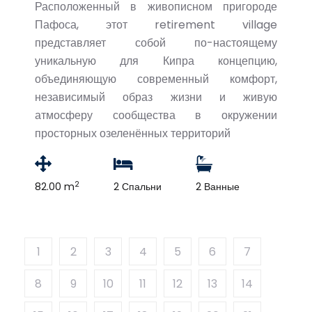
Расположенный в живописном пригороде
Пафоса, этот retirement village
представляет собой по-настоящему
уникальную для Кипра концепцию,
объединяющую современный комфорт,
независимый образ жизни и живую
атмосферу сообщества в окружении
просторных озеленённых территорий
2
82.00 m
2 Спальни
2 Ванные
1
2
3
4
5
6
7
8
9
10
11
12
13
14