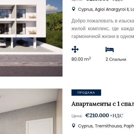
Cyprus, Agioi Anargyroi II, 
Добро пожаловать в изыск
жилой комплекс, где кажд
гармоничной жизни в одном
2
80.00 m
2 Спальни
ПРОДАЖА
Апартаменты с 1 спа
€210.000
+НДС
Цена:
Cyprus, Tremithousa, Pap