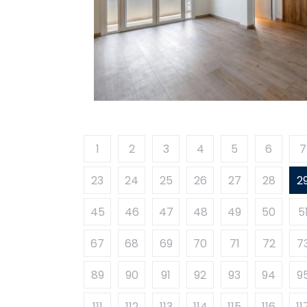
1
2
3
4
5
6
7
23
24
25
26
27
28
2
45
46
47
48
49
50
5
67
68
69
70
71
72
7
89
90
91
92
93
94
9
111
112
113
114
115
116
11