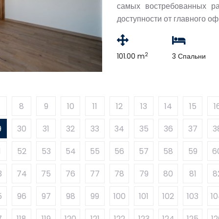
самых востребованных р
доступности от главного о
2
101.00 m
3 Спальни
8
9
10
11
12
13
14
15
1
9
30
31
32
33
34
35
36
37
3
1
52
53
54
55
56
57
58
59
6
3
74
75
76
77
78
79
80
81
8
5
96
97
98
99
100
101
102
103
1
7
118
119
120
121
122
123
124
125
12