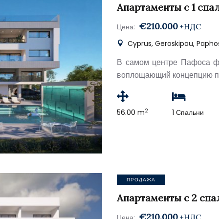
Апартаменты с 1 спа
€210.000
+НДС
Цена:
Cyprus, Geroskipou, Papho
В самом центре Пафоса ф
воплощающий концепцию по
2
56.00 m
1 Спальни
ПРОДАЖА
Апартаменты с 2 спа
€210.000
+НДС
Цена: