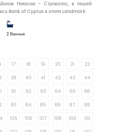
айонов Никосии - Строволос, в пешей
фиса Bank of Cyprus и отеля Landmark.
2 Ванные
6
17
18
19
20
21
22
8
39
40
41
42
43
44
0
61
62
63
64
65
66
2
83
84
85
86
87
88
04
105
106
107
108
109
110
6
127
128
129
130
131
132