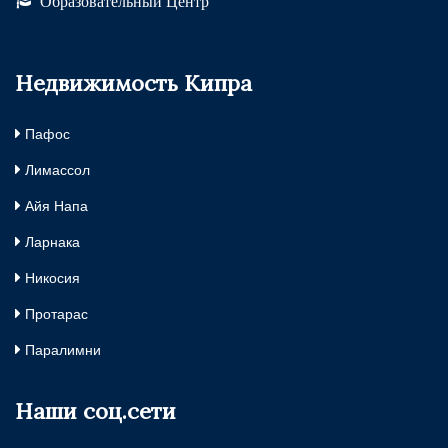
Образовательный Центр
Недвижимость Кипра
Пафос
Лимассол
Айя Напа
Ларнака
Никосия
Протарас
Паралимни
Наши соц.сети