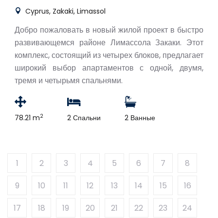
Cyprus, Zakaki, Limassol
Добро пожаловать в новый жилой проект в быстро
развивающемся районе Лимассола Закаки. Этот
комплекс, состоящий из четырех блоков, предлагает
широкий выбор апартаментов с одной, двумя,
тремя и четырьмя спальнями.
2
78.21 m
2 Спальни
2 Ванные
1
2
3
4
5
6
7
8
9
10
11
12
13
14
15
16
17
18
19
20
21
22
23
24