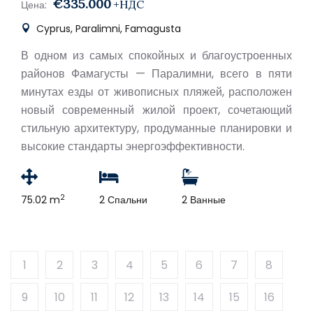
€335.000
+НДС
Цена:
Cyprus, Paralimni, Famagusta
В одном из самых спокойных и благоустроенных
районов Фамагусты — Паралимни, всего в пяти
минутах езды от живописных пляжей, расположен
новый современный жилой проект, сочетающий
стильную архитектуру, продуманные планировки и
высокие стандарты энергоэффективности.
2
75.02 m
2 Спальни
2 Ванные
1
2
3
4
5
6
7
8
9
10
11
12
13
14
15
16