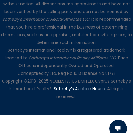
without notice. All dimensions are approximate and have not
been verified by the selling party and can not be verified by
Sotheby’s International Realty Affiliates LLC
. It is recommended
that you hire a professional in the business of determining
dimensions, such as an appraiser, architect or civil engineer, to
determine such information.
Sotheby’s International Realty® is a registered trademark
licensed to
Sotheby’s International Realty Affiliates LLC
. Each
Office is independently Owned and Operated.
ConceptRealty Ltd. Reg No 1013 License No 517/E
Copyright ©2013–2025 NOBLESTATES LIMITED. Cyprus Sotheby’s
International Realty®.
Sotheby's Auction House
. All rights
reserved.
💬