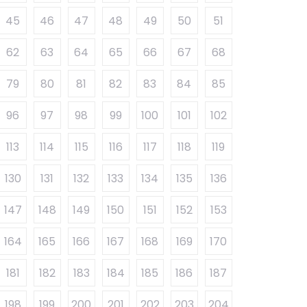
45
46
47
48
49
50
51
62
63
64
65
66
67
68
79
80
81
82
83
84
85
96
97
98
99
100
101
102
113
114
115
116
117
118
119
130
131
132
133
134
135
136
147
148
149
150
151
152
153
164
165
166
167
168
169
170
181
182
183
184
185
186
187
198
199
200
201
202
203
204