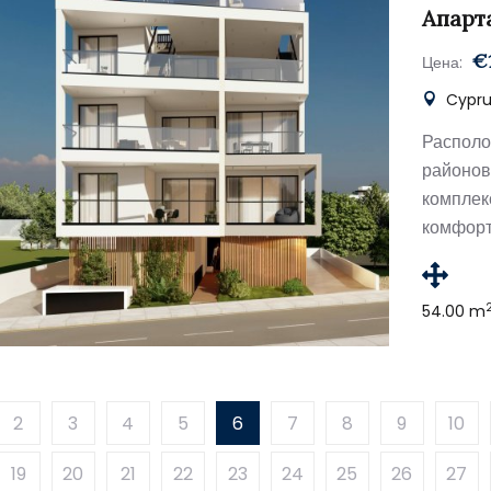
Апарт
€
Цена:
Cypru
Располо
районо
компле
комфорт
54.00 m
2
3
4
5
6
7
8
9
10
19
20
21
22
23
24
25
26
27