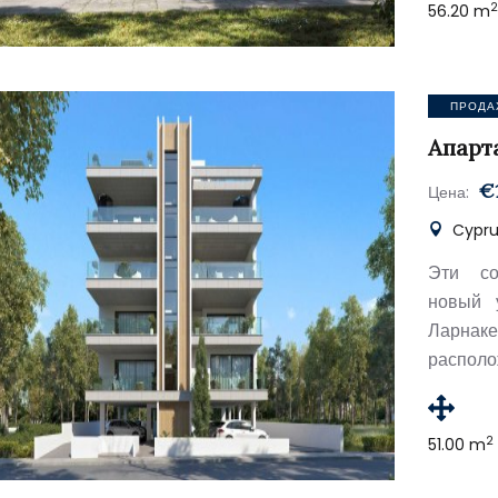
56.20 m
ПРОДА
Апарт
€
Цена:
Cypru
Эти со
новый 
Ларна
располо
2
51.00 m