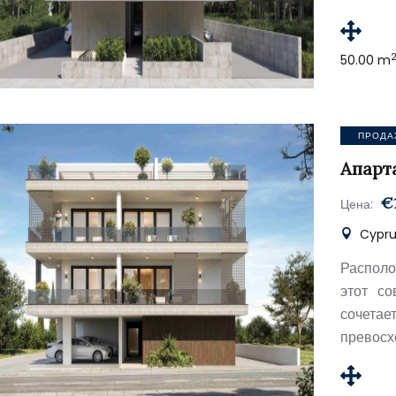
50.00 m
ПРОДА
Апарт
€
Цена:
Cyprus
Располо
этот с
сочета
превосх