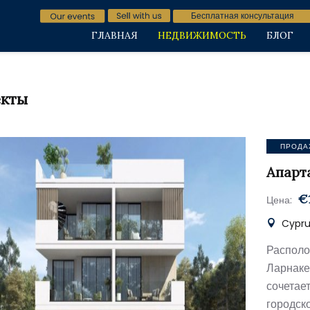
Бесплатная консультация
ГЛАВНАЯ
НЕДВИЖИМОСТЬ
БЛОГ
кты
ПРОДА
Апарт
€
Цена:
Cypru
Располо
Ларнак
сочета
городск