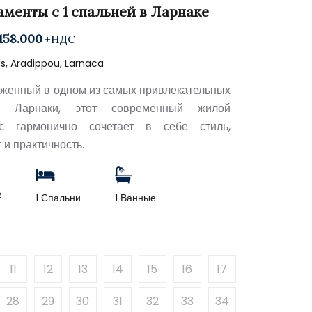
аменты с 1 спальней в Ларнаке
158.000
+НДС
s, Aradippou, Larnaca
женный в одном из самых привлекательных
в Ларнаки, этот современный жилой
кс гармонично сочетает в себе стиль,
 и практичность.
2
1 Спальни
1 Ванные
11
12
13
14
15
16
17
28
29
30
31
32
33
34