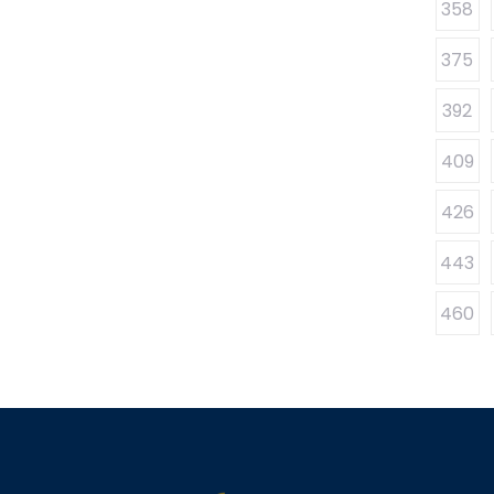
358
375
392
409
426
443
460