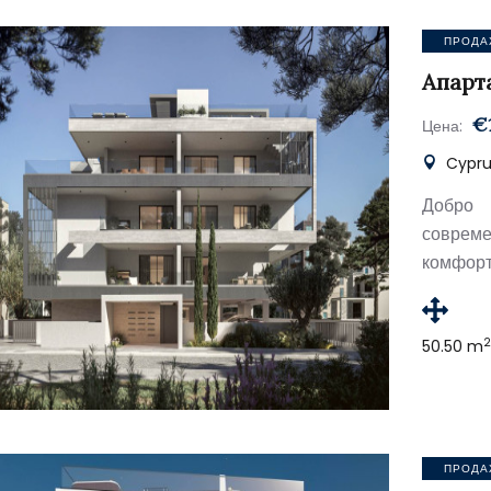
ПРОДА
Апарт
€
Цена:
Cypru
Добро 
совреме
комфорт
50.50 m
ПРОДА