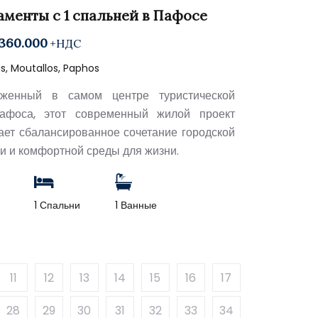
аменты с 1 спальней в Пафосе
360.000
+НДС
, Moutallos, Paphos
оженный в самом центре туристической
афоса, этот современный жилой проект
ает сбалансированное сочетание городской
и и комфортной среды для жизни.
1 Спальни
1 Ванные
11
12
13
14
15
16
17
28
29
30
31
32
33
34