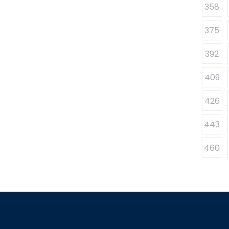
358
375
392
409
426
443
460