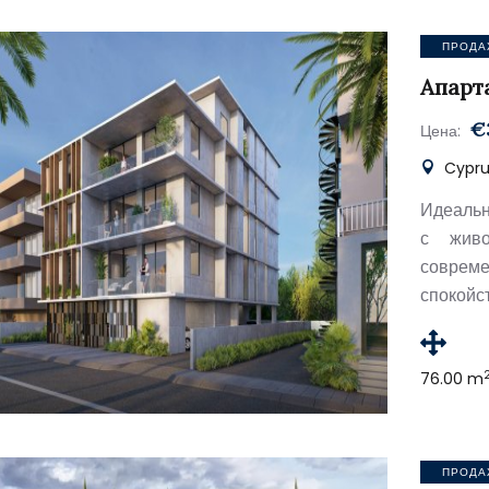
ПРОДА
Апарт
€
Цена:
Cyprus
Идеальн
с живо
соврем
спокойс
76.00 m
ПРОДА