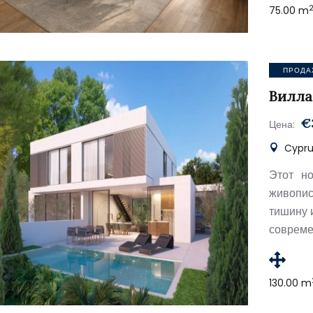
75.00 m
ПРОДА
Вилла
€
Цена:
Cyprus
Этот н
живопис
тишину 
совреме
130.00 m