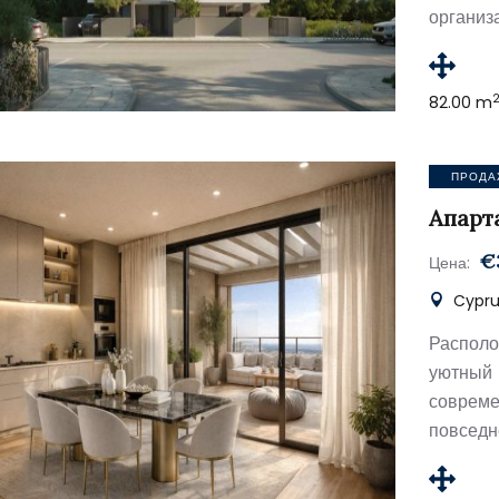
организ
82.00 m
ПРОДА
Апарт
€
Цена:
Cypru
Располо
уютный
соврем
повседн