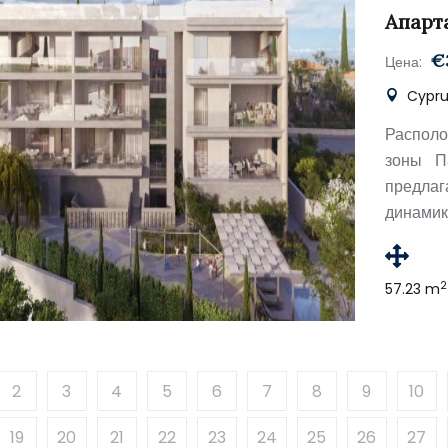
Апарт
€
Цена:
Cyprus
Распол
зоны П
предлаг
динамик
2
57.23 m
2
3
4
5
6
7
8
9
10
19
20
21
22
23
24
25
26
27