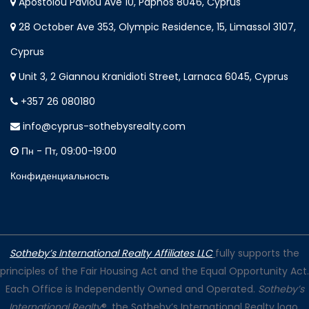
Apostolou Pavlou Ave 10, Paphos 8046, Cyprus
28 October Ave 353, Olympic Residence, 15, Limassol 3107,
Cyprus
Unit 3, 2 Giannou Kranidioti Street, Larnaca 6045, Cyprus
+357 26 080180
info@cyprus-sothebysrealty.com
Пн - Пт, 09:00-19:00
Конфиденциальность
Sotheby’s International Realty Affiliates LLC
fully supports the
principles of the Fair Housing Act and the Equal Opportunity Act.
Each Office is Independently Owned and Operated.
Sotheby’s
International Realty
®, the Sotheby’s International Realty logo,