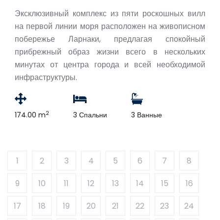
Эксклюзивный комплекс из пяти роскошных вилл
на первой линии моря расположен на живописном
побережье Ларнаки, предлагая спокойный
прибрежный образ жизни всего в нескольких
минутах от центра города и всей необходимой
инфраструктуры.
2
174.00 m
3 Спальни
3 Ванные
1
2
3
4
5
6
7
8
9
10
11
12
13
14
15
16
17
18
19
20
21
22
23
24