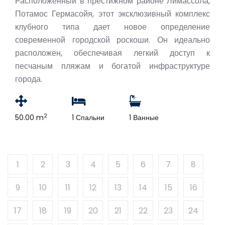
Расположенный в престижном районе Лимассола,
Потамос Гермасойя, этот эксклюзивный комплекс
клубного типа дает новое определение
современной городской роскоши. Он идеально
расположен, обеспечивая легкий доступ к
песчаным пляжам и богатой инфраструктуре
города.
2
50.00 m
1 Спальни
1 Ванные
1
2
3
4
5
6
7
8
9
10
11
12
13
14
15
16
17
18
19
20
21
22
23
24