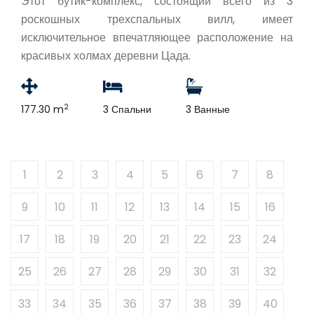
Этот бутик-комплекс, состоящий всего из 3
роскошных трехспальных вилл, имеет
исключительное впечатляющее расположение на
красивых холмах деревни Цада.
2
177.30 m
3 Спальни
3 Ванные
1
2
3
4
5
6
7
8
9
10
11
12
13
14
15
16
17
18
19
20
21
22
23
24
25
26
27
28
29
30
31
32
33
34
35
36
37
38
39
40