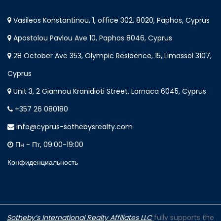
Vasileos Konstantinou, 1, office 302, 8020, Paphos, Cyprus
Apostolou Pavlou Ave 10, Paphos 8046, Cyprus
28 October Ave 353, Olympic Residence, 15, Limassol 3107,
Cyprus
Unit 3, 2 Giannou Kranidioti Street, Larnaca 6045, Cyprus
+357 26 080180
info@cyprus-sothebysrealty.com
Пн - Пт, 09:00-19:00
Конфиденциальность
Sotheby’s International Realty Affiliates LLC
fully supports the